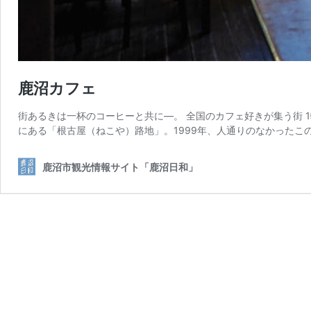
鹿沼カフェ
街あるきは一杯のコーヒーと共に―。 全国のカフェ好きが集う街 
にある「根古屋（ねこや）路地」。1999年、人通りのなかったこの
鹿沼市観光情報サイト「鹿沼日和」