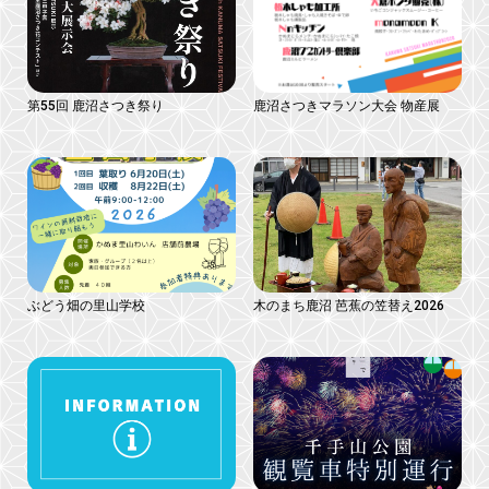
第55回 鹿沼さつき祭り
鹿沼さつきマラソン大会 物産展
ぶどう畑の里山学校
木のまち鹿沼 芭蕉の笠替え2026