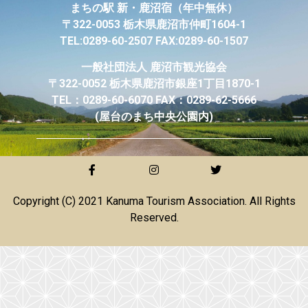
まちの駅 新・鹿沼宿
（年中無休）
〒322-0053 栃木県鹿沼市仲町1604-1
TEL:0289-60-2507 FAX:0289-60-1507
一般社団法人
鹿沼市観光協会
〒322-0052 栃木県鹿沼市銀座1丁目1870-1
TEL：0289-60-6070 FAX：0289-62-5666
(屋台のまち中央公園内)
Copyright (C) 2021 Kanuma Tourism Association. All Rights
Reserved.