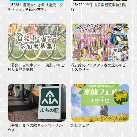
〔5/23〕鹿沼さつき祭り協賛「グ
〔5/23〕千手山公園観覧車特別運
ルメフェア&花火2026」
行
〈募集〉自転車ツアー･完熟いちご
花と緑のフェスタ～春の丘のルピ
狩り＆歴史探検
ナス祭り～
〈募集〉まちの駅ネットワークか
水仙フェア
ぬま