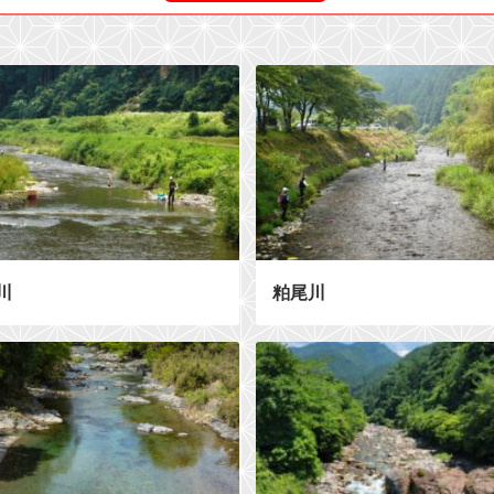
川
粕尾川