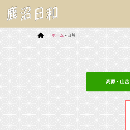
ホーム
»
自然
高原・山岳