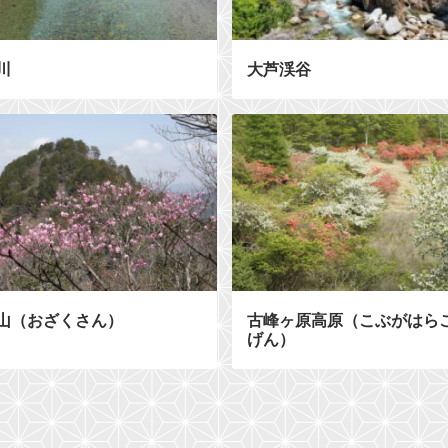
川
大芦渓谷
山（おざくさん）
古峰ヶ原高原（こぶがはら
げん）