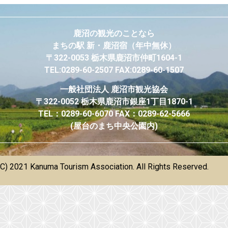
鹿沼の観光のことなら
まちの駅 新・鹿沼宿
（年中無休）
〒322-0053 栃木県鹿沼市仲町1604-1
TEL:0289-60-2507 FAX:0289-60-1507
一般社団法人
鹿沼市観光協会
〒322-0052 栃木県鹿沼市銀座1丁目1870-1
TEL：0289-60-6070 FAX：0289-62-5666
(屋台のまち中央公園内)
(C) 2021 Kanuma Tourism Association. All Rights Reserved.