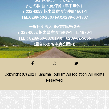
まちの駅 新・鹿沼宿
（年中無休）
〒322-0053 栃木県鹿沼市仲町1604-1
TEL:0289-60-2507 FAX:0289-60-1507
一般社団法人
鹿沼市観光協会
〒322-0052 栃木県鹿沼市銀座1丁目1870-1
TEL：0289-60-6070 FAX：0289-62-5666
(屋台のまち中央公園内)
Copyright (C) 2021 Kanuma Tourism Association. All Rights
Reserved.