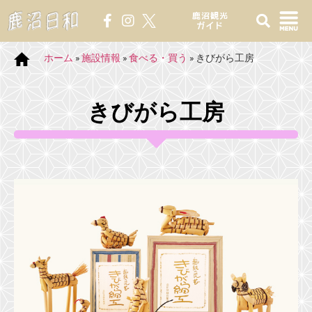
鹿沼観光
ガイド
ホーム
»
施設情報
»
食べる・買う
»
きびがら工房
きびがら工房