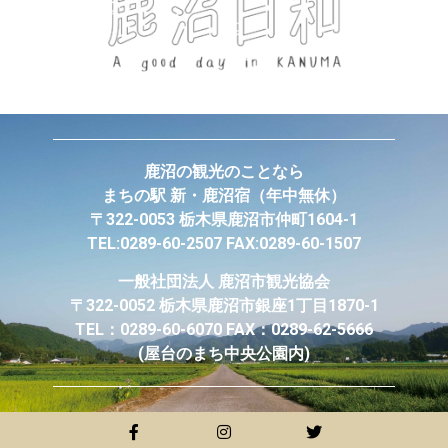
鹿沼の観光のことなら
まちの駅 新・鹿沼宿
（年中無休）
〒322-0053 栃木県鹿沼市仲町1604-1
TEL:0289-60-2507 FAX:0289-60-1507
一般社団法人
鹿沼市観光協会
〒322-0052 栃木県鹿沼市銀座1丁目1870-1
TEL：0289-60-6070 FAX：0289-62-5666
(屋台のまち中央公園内)