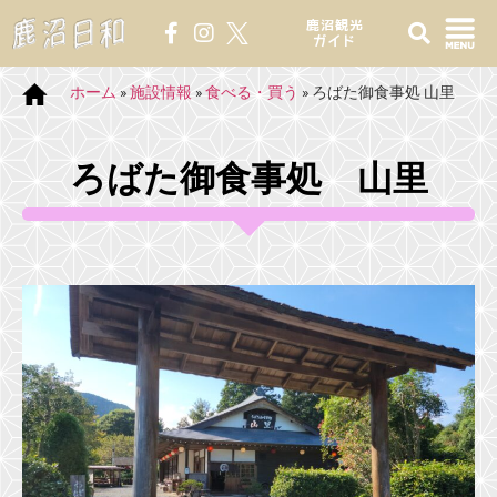
鹿沼観光
ガイド
ホーム
»
施設情報
»
食べる・買う
»
ろばた御食事処 山里
ろばた御食事処 山里