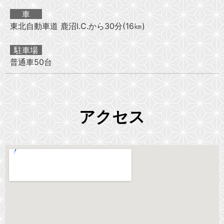
車
東北自動車道 鹿沼I.C.から30分(16㎞)
駐車場
普通車50台
アクセス