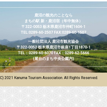
鹿沼の観光のことなら
まちの駅 新・鹿沼宿
（年中無休）
〒322-0053 栃木県鹿沼市仲町1604-1
TEL:0289-60-2507 FAX:0289-60-1507
一般社団法人
鹿沼市観光協会
〒322-0052 栃木県鹿沼市銀座1丁目1870-1
TEL：0289-60-6070 FAX：0289-62-5666
(屋台のまち中央公園内)
(C) 2021 Kanuma Tourism Association. All Rights Reserved.