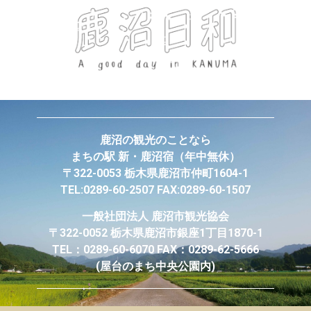
鹿沼の観光のことなら
まちの駅 新・鹿沼宿
（年中無休）
〒322-0053 栃木県鹿沼市仲町1604-1
TEL:0289-60-2507 FAX:0289-60-1507
一般社団法人
鹿沼市観光協会
〒322-0052 栃木県鹿沼市銀座1丁目1870-1
TEL：0289-60-6070 FAX：0289-62-5666
(屋台のまち中央公園内)