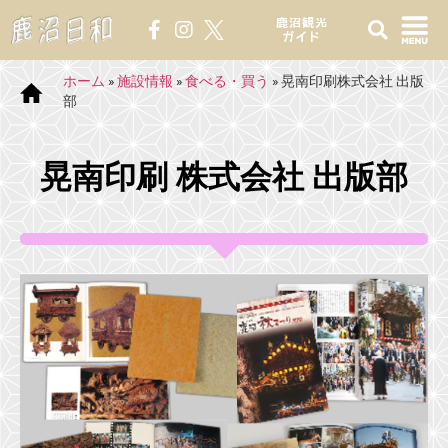
鹿沼観光
ガイド
ホーム
»
施設情報
»
食べる・買う
»
晃南印刷株式会社 出版
部
晃南印刷 株式会社 出版部