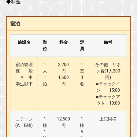
◆料金
宿泊
施設名
単
料金
定
備考
位
員
宿泊管理
1
3,200
1
その他、リネ
棟 一般
人
円
室
ン費(1人200
〃 中
1
1,600
4
円)
学生以下
泊
円
名
■チェックイ
ン 15:00
■チェックア
ウト 10:00
コテージ
1
12,500
1
上記同様
(A・B棟)
棟
円
棟
1
5