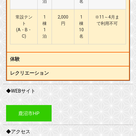
泊
名
常設テン
1
2,000
1
※11～4月ま
ト
棟
円
棟
で利用不可
(A・B・
1
10
C)
泊
名
体験
レクリエーション
◆WEBサイト
鹿沼市HP
◆アクセス