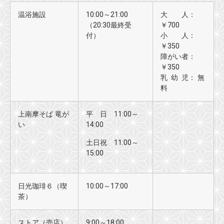
温浴施設
10:00～21:00
大 人：
（20:30最終受
￥700
付）
小 人：
￥350
障がい者：
￥350
乳 幼 児： 無
料
上南摩そば 竜が
平 日 11:00～
い
14:00
土日祝 11:00～
15:00
日光珈琲６（喫
10:00～17:00
茶）
ストア（売店）
9:00～18:00