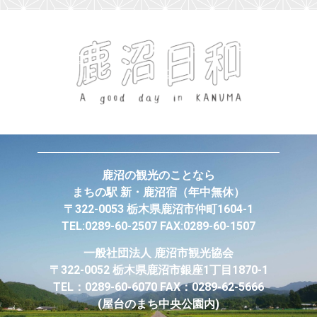
鹿沼の観光のことなら
まちの駅 新・鹿沼宿
（年中無休）
〒322-0053 栃木県鹿沼市仲町1604-1
TEL:0289-60-2507 FAX:0289-60-1507
一般社団法人
鹿沼市観光協会
〒322-0052 栃木県鹿沼市銀座1丁目1870-1
TEL：0289-60-6070 FAX：0289-62-5666
(屋台のまち中央公園内)