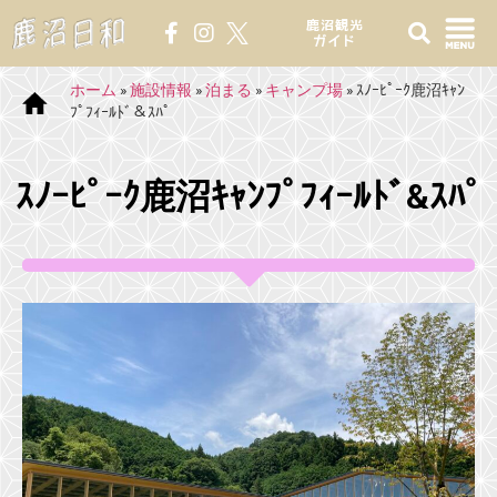
鹿沼観光
ガイド
ホーム
»
施設情報
»
泊まる
»
キャンプ場
»
ｽﾉｰﾋﾟｰｸ鹿沼ｷｬﾝ
ﾌﾟﾌｨｰﾙﾄﾞ＆ｽﾊﾟ
ｽﾉｰﾋﾟｰｸ鹿沼ｷｬﾝﾌﾟﾌｨｰﾙﾄﾞ&ｽﾊﾟ