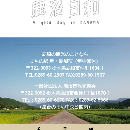
鹿沼の観光のことなら
まちの駅 新・鹿沼宿
（年中無休）
〒322-0053 栃木県鹿沼市仲町1604-1
TEL:0289-60-2507 FAX:0289-60-1507
一般社団法人
鹿沼市観光協会
〒322-0052 栃木県鹿沼市銀座1丁目1870-1
TEL：0289-60-6070 FAX：0289-62-5666
(屋台のまち中央公園内)