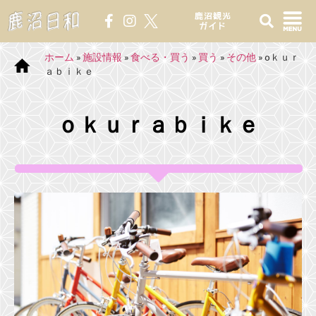
鹿沼観光
ガイド
ホーム
»
施設情報
»
食べる・買う
»
買う
»
その他
»
oｋｕｒ
ａｂｉｋｅ
ｏｋｕｒａｂｉｋｅ