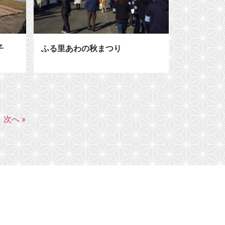
子
ふる里あわの秋まつり
次へ »