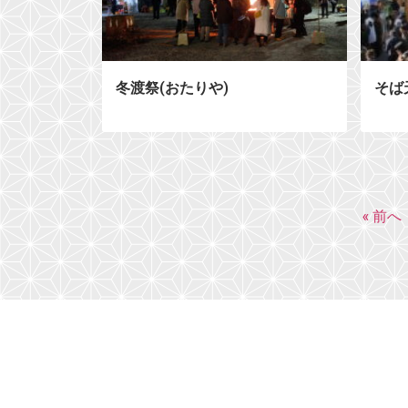
冬渡祭(おたりや)
そば
« 前へ