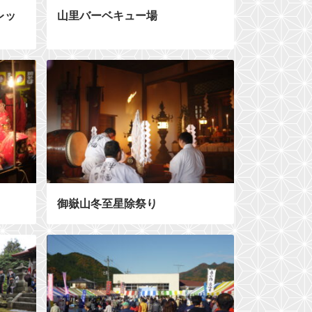
レッ
山里バーベキュー場
御嶽山冬至星除祭り