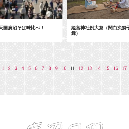
天国鹿沼そば味比べ！
姫宮神社例大祭（関白流獅
舞）
1
2
3
4
5
6
7
8
9
10
11
12
13
14
15
16
17