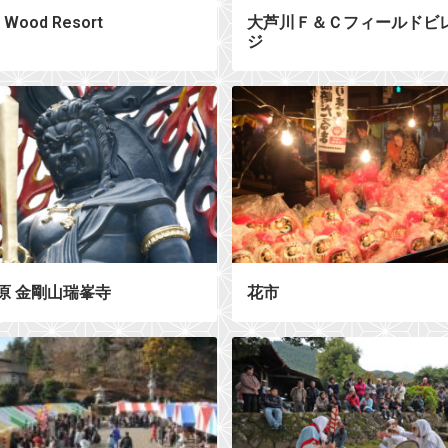
 Wood Resort
大芦川Ｆ＆Ｃフィールドビ
ジ
原 金剛山瑞峯寺
花市