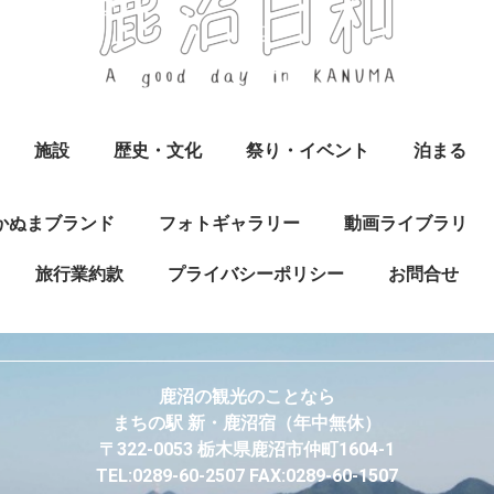
施設
歴史・文化
祭り・イベント
泊まる
かぬまブランド
フォトギャラリー
動画ライブラリ
旅行業約款
プライバシーポリシー
お問合せ
鹿沼の観光のことなら
まちの駅 新・鹿沼宿
（年中無休）
〒322-0053 栃木県鹿沼市仲町1604-1
TEL:0289-60-2507 FAX:0289-60-1507