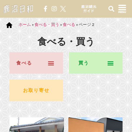
鹿沼観光
ガイド
ホーム
»
食べる・買う
»
食べる
»
ページ 2
食べる・買う
食べる
買う
そば処
飲食店
テイクアウト
農産物直売所
観光農園
鹿沼特産品
おみやげ店
お菓子
お酒
木製品
工芸品
書籍・出版
その他
お取り寄せ