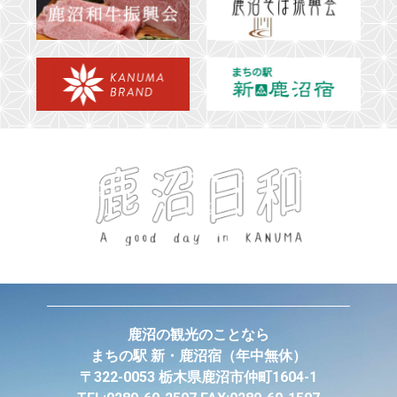
鹿沼の観光のことなら
まちの駅 新・鹿沼宿
（年中無休）
〒322-0053 栃木県鹿沼市仲町1604-1