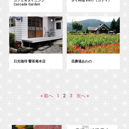
カフェ＆ダイニング
タイ料理 KATI （カティ）
Cascade Garden
日光珈琲 饗茶庵本店
花農場あわの
« 前へ
1
2
3
次へ »