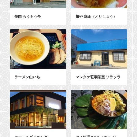
焼肉 もうもう亭
麺や 鶏正（とりしょう）
ラーメン山いち
マレタケ荘喫茶室 ソラソラ