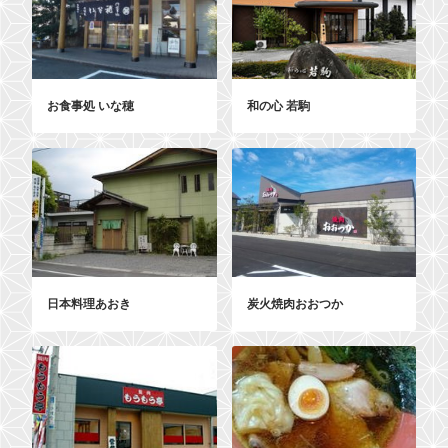
お食事処 いな穂
和の心 若駒
日本料理あおき
炭火焼肉おおつか